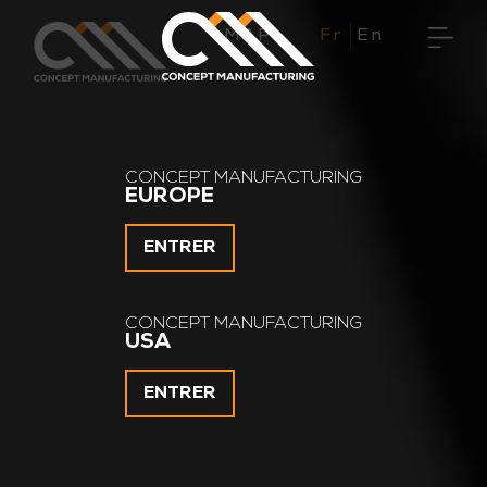
Skip
MAP
to
content
CONCEPT MANUFACTURING
EUROPE
ENTRER
CONCEPT MANUFACTURING
USA
ENTRER